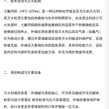
一、技术原理与灭火机制
七氟丙烷（HFC-227ea）是一种以抑制化学链反应为主的灭火剂，
其灭火机理主要包括热吸收与化学抑制两部分。在浓度达到设计灭
火浓度时，七氟丙烷能快速降低燃烧区的温度并干扰燃烧链反应，
使燃烧过程终止。外储压系统通常指灭火剂以高压气体（如氮气）
作为推动介质，通过外置储罐或容器将灭火剂输送到保护区，实现
快速充放。外储压方案相比传统瓶装系统，具有供给能力大、适应
室内空间与保护区体积变化能力强、补充与维护便捷等优势。
二、系统构成与主要设备
灭火剂储存装置：外储罐为系统核心，可为常压罐或半压式罐体，
材质与设计需满足 相关标准与压力容器规范。外储容量按保护体
积、设计浓度及所需保留时间计算并预留一定冗余。