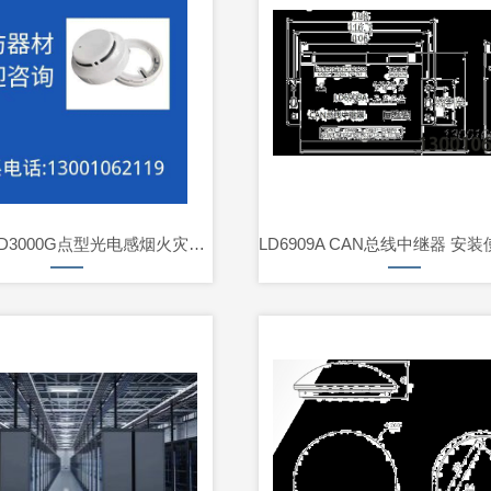
JTY-GM-LD3000G点型光电感烟火灾探测器（编