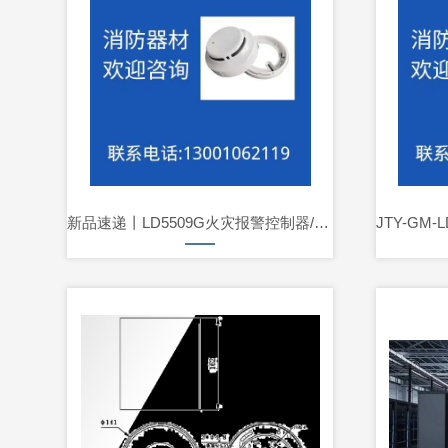
新品速递丨LD5509G火灾报警控制器/气体灭